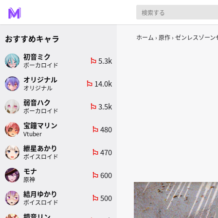
おすすめキャラ
ホーム
原作
ゼンレスゾーンゼ
初音ミク
5.3k
emoji_flags
ボーカロイド
オリジナル
14.0k
emoji_flags
オリジナル
弱音ハク
3.5k
emoji_flags
ボーカロイド
宝鐘マリン
480
emoji_flags
Vtuber
紲星あかり
470
emoji_flags
ボイスロイド
モナ
600
emoji_flags
原神
結月ゆかり
500
emoji_flags
ボイスロイド
鏡音リン