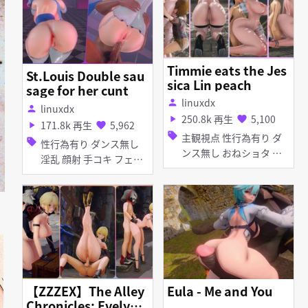
Timmie eats the Jes
St.Louis Double sau
sica Lin peach
sage for her cunt
linuxdx
person
linuxdx
person
250.8k 再生
5,100
play_arrow
favorite
171.8k 再生
5,962
play_arrow
favorite
sell
主観視点 性行為有り ダ
sell
性行為有り ダンス無し
ンス無し おねショタ 淫
淫乱 顔射 手コキ フェラ
乱 巨乳 タイツ・ストッ
乱交
キング イラマチオ 種付
けプレス ディープスロー
ト フェラ
【ZZZEX】The Alley
Eula - Me and You
Chronicles: Evelyn