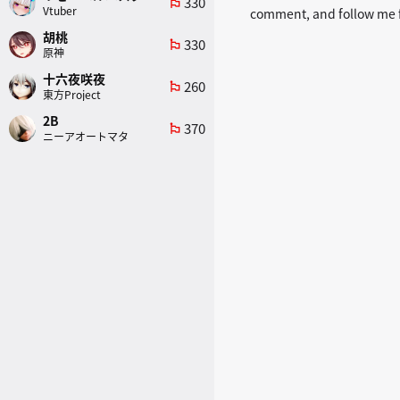
330
emoji_flags
Vtuber
comment, and follow me f
胡桃
330
emoji_flags
原神
十六夜咲夜
260
emoji_flags
東方Project
2B
370
emoji_flags
ニーアオートマタ