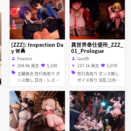
やり 淫乱 アヘ顔 お漏ら
チオ お漏らし・潮吹き
し・潮吹き 拘束
種付けプレス ディープス
ロート 手コキ フェラ 乱
交 輪姦
[ZZZ]: Inspection Da
異世界奉仕便所_ZZZ_
y 🚨🚔
01_Prologue
Fearess
lanzfh
person
person
264.8k 再生
5,100
237.1k 再生
5,078
play_arrow
favorite
play_arrow
favorite
sell
sell
主観視点 性行為有り ダ
性行為有り ダンス無し
ンス無し 百合・レズ 淫
ボイス有り 淫乱 口内射
乱 ふたなり タイツ・ス
精 ディープスロート フ
トッキング アヘ顔 お漏
ェラ 乱交
らし・潮吹き 素股 種付
けプレス 手コキ フェラ