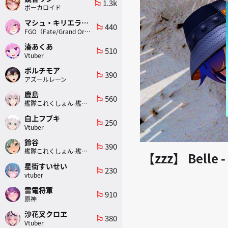
1.3k
emoji_flags
ボーカロイド
マシュ・キリエライト
440
emoji_flags
FGO（Fate/Grand Order）
湊あくあ
510
emoji_flags
Vtuber
ボルチモア
390
emoji_flags
アズールレーン
鹿島
560
emoji_flags
艦隊これくしょん-艦これ-
白上フブキ
250
emoji_flags
Vtuber
鈴谷
390
emoji_flags
艦隊これくしょん-艦これ-
【zzz】 Belle -
星街すいせい
230
emoji_flags
vtuber
雷電将軍
910
emoji_flags
原神
沙花叉クロヱ
380
emoji_flags
Vtuber