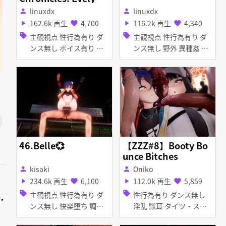
\'s Unexpected Enco
linuxdx
linuxdx
person
person
unter
162.6k 再生
4,700
116.2k 再生
4,340
play_arrow
favorite
play_arrow
favorite
sell
sell
主観視点 性行為有り ダ
主観視点 性行為有り ダ
ンス無し ボイス有り 野
ンス無し 野外 異種姦 淫
外 淫乱
乱 巨乳 アナル責め アヘ
顔 イラマチオ 素股 フェ
ラ 乱交
46.Belle💞
【ZZZ#8】Booty Bo
unce Bitches
kisaki
Oniko
person
person
234.6k 再生
6,100
112.0k 再生
5,859
play_arrow
favorite
play_arrow
favorite
sell
sell
主観視点 性行為有り ダ
性行為有り ダンス無し
•
ンス無し 快楽堕ち 調
淫乱 獣耳 タイツ・スト
教・開発 野外 陵辱 無理
ッキング アヘ顔 イラマ