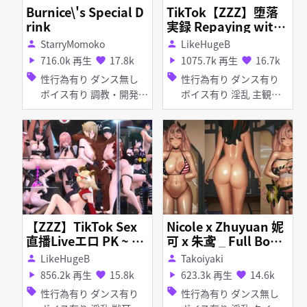
Burnice\'s Special D
TikTok【ZZZ】堕落
rink
実録 Repaying with
the body squirting
StarryMomoko
LikeHugeB
person
person
Collection 肉償い潮
716.0k 再生
17.8k
1075.7k 再生
16.7k
play_arrow
favorite
play_arrow
favorite
吹 Nicole ZhuYuan El
sell
sell
性行為有り ダンス無し
性行為有り ダンス有り
len
ボイス有り 調教・開発
ボイス有り 淫乱 主観視
百合・レズ 淫乱 ケモ ふ
点 しっぽ マイクロ水着
たなり オナホ 目隠し ア
アヘ顔 イラマチオ フェ
ヘ顔 お漏らし・潮吹き
ラ 乱交 妊娠・ボテ腹 バ
拘束 手コキ 母乳・噴乳
イブ・ローター アナル責
め
【ZZZ】TikTok Sex
Nicole x Zhuyuan 妮
直播Liveエロ PK ~ 全
可 x 朱鸢 _ Full Bodie
員發情！生放送Every
d
LikeHugeB
Takoiyaki
person
person
one in Heat! 極致の
856.2k 再生
15.8k
623.3k 再生
14.6k
play_arrow
favorite
play_arrow
favorite
ギャップ—新艾利都肉
sell
sell
性行為有り ダンス有り
性行為有り ダンス無し
穴盛宴 New Eridu Liv