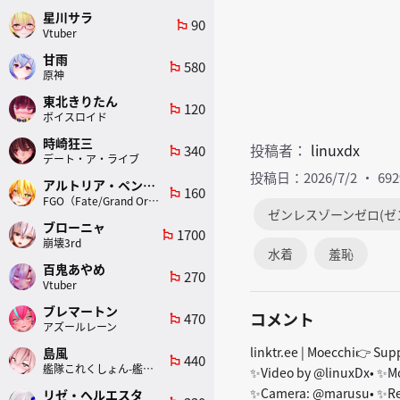
星川サラ
90
emoji_flags
Vtuber
甘雨
580
emoji_flags
原神
東北きりたん
120
emoji_flags
ボイスロイド
時崎狂三
投稿者：
linuxdx
340
emoji_flags
デート・ア・ライブ
投稿日：2026/7/2
69
アルトリア・ペンドラゴン(ランサー)
160
emoji_flags
FGO（Fate/Grand Order）
ゼンレスゾーンゼロ(ゼ
ブローニャ
1700
emoji_flags
崩壊3rd
水着
羞恥
百鬼あやめ
270
emoji_flags
Vtuber
ブレマートン
コメント
470
emoji_flags
アズールレーン
linktr.ee | Moecchi👉 Sup
島風
440
emoji_flags
艦隊これくしょん-艦これ-
✨Video by @linuxDx• ✨Mod
✨Camera: @marusu• ✨Rende
リゼ・ヘルエスタ