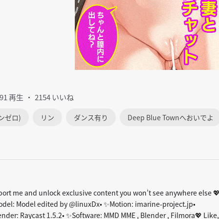
291 再生
2154 いいね
ンゼロ)
リン
ダンス有り
Deep Blue Townへおいでよ
port me and unlock exclusive content you won’t see anywhere else 
el: Model edited by @linuxDx• ✨Motion: imarine-project.jp•
r: Raycast 1.5.2• ✨Software: MMD MME , Blender , Filmora💖 Like,