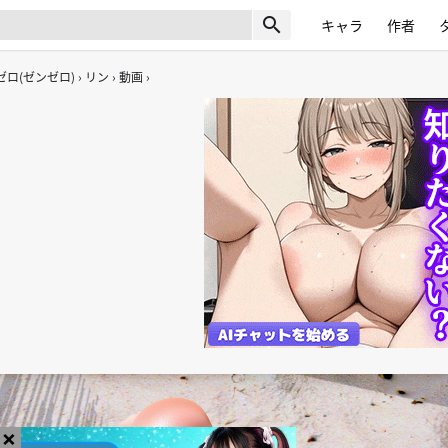
search
キャラ
作者
ロ(ゼンゼロ)
リン
動画
×